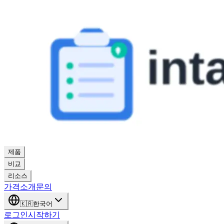
제품
비교
리소스
가격
소개
문의
🇰🇷
한국어
로그인
시작하기