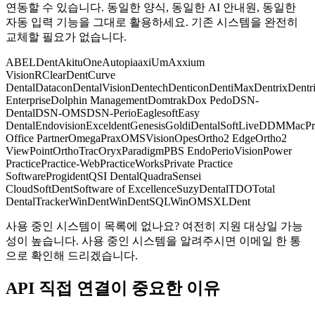
연동할 수 있습니다. 동일한 양식, 동일한 AI 안내원, 동일한
자동 입력 기능을 그대로 활용하세요. 기존 시스템을 완전히
교체할 필요가 없습니다.
ABELDent
AkituOne
Autopia
axiUm
Axxium
VisionR
ClearDent
Curve
Dental
Datacon
DentalVision
Dentech
Denticon
DentiMax
Dentrix
Dentr
Enterprise
Dolphin Management
Domtrak
Dox Pedo
DSN-
Dental
DSN-OMS
DSN-Perio
Eaglesoft
Easy
Dental
Endovision
Exceldent
Genesis
Gold
iDentalSoft
LiveDDM
MacPr
Office Partner
OmegaPrax
OMSVision
Opes
Ortho2 Edge
Ortho2
ViewPoint
OrthoTrac
Oryx
Paradigm
PBS Endo
PerioVision
Power
Practice
Practice-Web
PracticeWorks
Private Practice
Software
Progident
QSI Dental
Quadra
Sensei
Cloud
SoftDent
Software of Excellence
SuzyDental
TDO
Total
Dental
Tracker
WinDent
WinDentSQL
WinOMS
XLDent
사용 중인 시스템이 목록에 없나요? 여전히 지원 대상일 가능
성이 높습니다. 사용 중인 시스템을 알려주시면 이메일 한 통
으로 확인해 드리겠습니다.
API 직접 연결이 중요한 이유